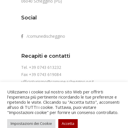
06040 Scheggino (PG)
Social
/comunedischeggino
Recapiti e contatti
Tel. +39 0743 613232
Fax +39 0743 619084
ufficioturismo@comune.scheggino.pg.it
Utilizziamo i cookie sul nostro sito Web per offrirti
l'esperienza più pertinente ricordando le tue preferenze e
ripetendo le visite. Cliccando su "Accetta tutto", acconsenti
all'uso di TUTTI i cookie. Tuttavia, puoi visitare
"Impostazioni cookie" per fornire un consenso controllato.
Copyright Comune di Scheggino | Cod. fis.
Impostazioni dei Cookie
Accetta
84002810541 | P.IVA 00452280548