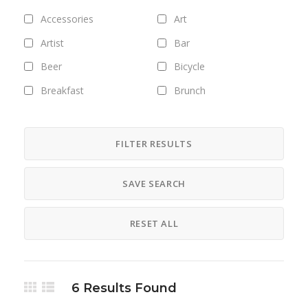
Accessories
Art
Artist
Bar
Beer
Bicycle
Breakfast
Brunch
Bus
Camping
Career
Clothing
FILTER RESULTS
Club
Coffee
SAVE SEARCH
Cosmetics
Culture
Designer
Digital
RESET ALL
Dinner
DJ
Drinks
Exhibitions
Fashion
Field trips
6
Results Found
Fitness
Food