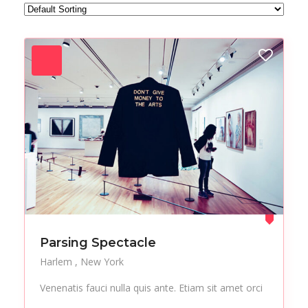
Forest
Freelance
Fruits
Gallery
Getaway
Gym
Hair care
Health
Healthy
Holiday
Hot Spot
iMac
Jackets
Jeans
Live Music
Makeup
Manicure
Modern
Mountaineering
Multimedia
Parsing Spectacle
Museums
Music
Harlem
New York
Nail care
Nightlife
Venenatis fauci nulla quis ante. Etiam sit amet orci