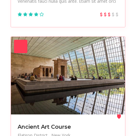
Venenatis fauci nulla quis ante. Etiam sit amet orci
Ancient Art Course
Flatiron District
New York