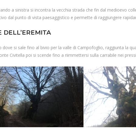
do a sinistra si incontra la vecchia strada che fin dal medioevo colle
tivo dal punto di vista paesaggistico e permette di raggiungere rapida
 DELL’EREMITA
ve si sale fino al bivio per la valle di Campofoglio, raggiunta la quale 
nte Civitella poi si scende fino a riimmettersi sulla carrabile nei press