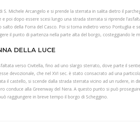
di S. Michele Arcangelo e si prende la sterrata in salita dietro il parcheg
 e poi dopo essere scesi lungo una strada sterrata si riprende l’asfalt
imo salto della Forra del Casco. Poi si torna indietro verso Pontuglia e 
gere il punto di partenza nella parte alta del borgo, costeggiando le mur
NNA DELLA LUCE
sfaltata verso Civitella, fino ad uno slargo sterrato, dove parte il senti
esse devozionale, che nel XVI sec. è stato consacrato ad una particolar
itata il castello, si scende dalla strada sterrata vicino ad un rudere, in 
ro conduce alla Greenway del Nera. A questo punto si può proseguire v
 può raggiungere in breve tempo il borgo di Scheggino.