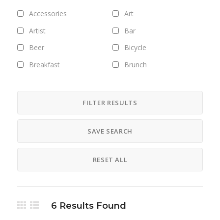
Accessories
Art
Artist
Bar
Beer
Bicycle
Breakfast
Brunch
Bus
Camping
Career
Clothing
FILTER RESULTS
Club
Coffee
SAVE SEARCH
Cosmetics
Culture
Designer
Digital
RESET ALL
Dinner
DJ
Drinks
Exhibitions
Fashion
Field trips
6
Results Found
Fitness
Food