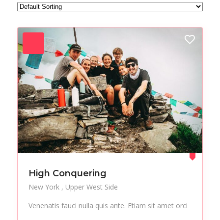
Forest
Freelance
Fruits
Gallery
Getaway
Gym
Hair care
Health
Healthy
Holiday
Hot Spot
iMac
Jackets
Jeans
Live Music
Makeup
Manicure
Modern
Mountaineering
Multimedia
High Conquering
Museums
Music
New York
Upper West Side
Nail care
Nightlife
Venenatis fauci nulla quis ante. Etiam sit amet orci