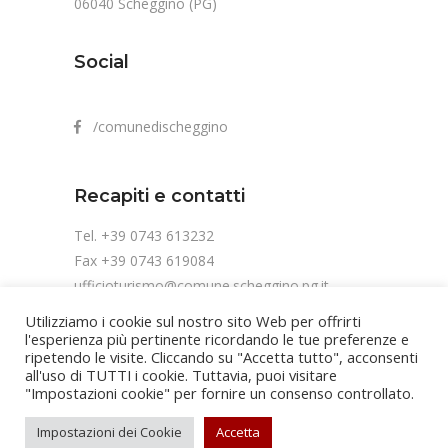
06040 Scheggino (PG)
Social
/comunedischeggino
Recapiti e contatti
Tel. +39 0743 613232
Fax +39 0743 619084
ufficioturismo@comune.scheggino.pg.it
Utilizziamo i cookie sul nostro sito Web per offrirti
l'esperienza più pertinente ricordando le tue preferenze e
ripetendo le visite. Cliccando su "Accetta tutto", acconsenti
all'uso di TUTTI i cookie. Tuttavia, puoi visitare
"Impostazioni cookie" per fornire un consenso controllato.
Copyright Comune di Scheggino | Cod. fis.
Impostazioni dei Cookie
Accetta
84002810541 | P.IVA 00452280548