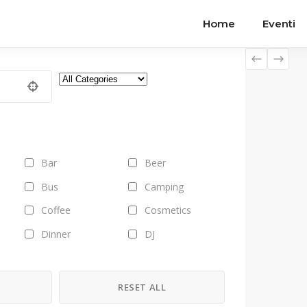
Home
Eventi
Bar
Beer
Bus
Camping
Coffee
Cosmetics
Dinner
DJ
Field trips
Fitness
Fruits
Gallery
H
RESET ALL
Health
Healthy