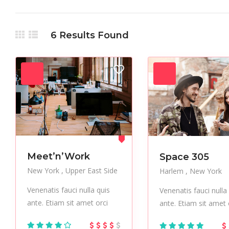
Holiday
Hot Spot
iMac
6
Results Found
Live Music
Makeup
Manicure
Multimedia
Museums
Music
Office
Outsourcing
Paintings
Performer
Pub
Resort
Skincare
Sneakers
Sports
Studio
Stylish
Test
Urban
Vacation
Vegan
Meet’n’Work
Space 305
New York
Upper East Side
Harlem
New York
Venenatis fauci nulla quis
Venenatis fauci nulla
ante. Etiam sit amet orci
ante. Etiam sit amet 