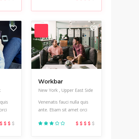
Workbar
k
New York
Upper East Side
 quis
Venenatis fauci nulla quis
orci
ante. Etiam sit amet orci