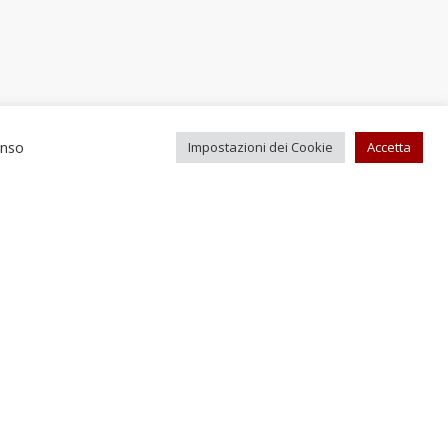
enso
Impostazioni dei Cookie
Accetta
Recapiti e contatti
el. +39 0743 613232
Fax +39 0743 619084
fficioturismo@comune.scheggino.pg.it