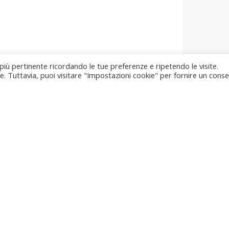
 più pertinente ricordando le tue preferenze e ripetendo le visite.
ie. Tuttavia, puoi visitare "Impostazioni cookie" per fornire un cons
Sede Comunale
Via del Comune, 11
T
06040 Scheggino (PG)
u
Social