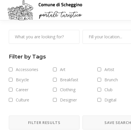
Filter by Tags
Accessories
Art
Artist
Bicycle
Breakfast
Brunch
Career
Clothing
Club
Culture
Designer
Digital
Drinks
Exhibitions
Fashion
Food
Forest
Freelance
FILTER RESULTS
SAVE SEARC
Getaway
Gym
Hair care