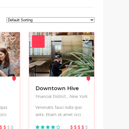
Jackets
Jeans
Modern
Mountaineering
Nail care
Nightlife
Party
Pedicure
Salon
Sculptures
Startup
Streetwear
Tours
Trekking
Vegetables
Workplace
Downtown Hive
Financial District
New York
 quis
Venenatis fauci nulla quis
orci
ante. Etiam sit amet orci