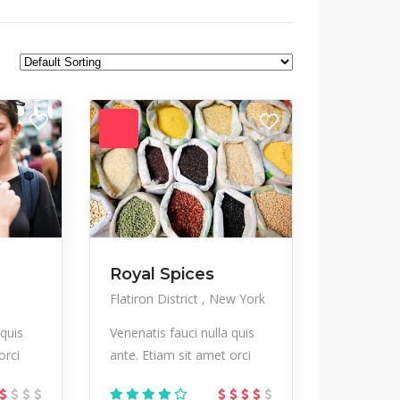
Jackets
Jeans
Modern
Mountaineering
Nail care
Nightlife
Party
Pedicure
Salon
Sculptures
Startup
Streetwear
Tours
Trekking
Vegetables
Workplace
Royal Spices
Flatiron District
New York
 quis
Venenatis fauci nulla quis
orci
ante. Etiam sit amet orci