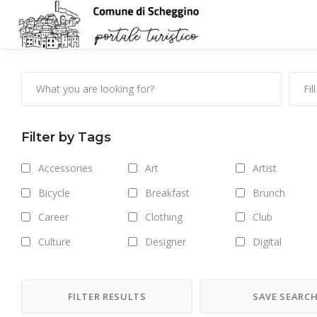
Filter by Tags
Accessories
Art
Artist
Bicycle
Breakfast
Brunch
Career
Clothing
Club
Culture
Designer
Digital
Drinks
Exhibitions
Fashion
Food
Forest
Freelance
FILTER RESULTS
SAVE SEARC
Getaway
Gym
Hair care