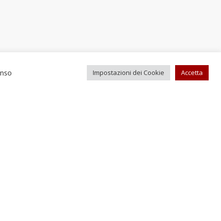
enso
Impostazioni dei Cookie
Accetta
Recapiti e contatti
el. +39 0743 613232
Fax +39 0743 619084
fficioturismo@comune.scheggino.pg.it