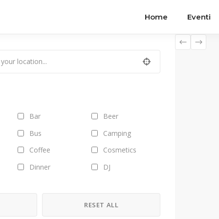
Home
Eventi
Bar
Beer
Bus
Camping
Coffee
Cosmetics
Dinner
DJ
Field trips
Fitness
Fruits
Gallery
H
RESET ALL
Health
Healthy