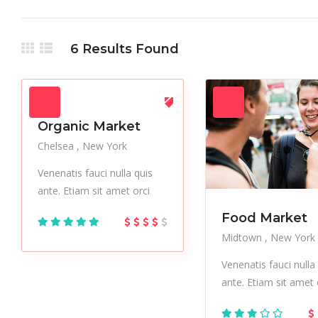
Holiday
Hot Spot
iMac
6
Results Found
Live Music
Makeup
Manicure
Multimedia
Museums
Music
Office
Outsourcing
Paintings
Performer
Pub
Resort
Organic Market
Chelsea
New York
Skincare
Sneakers
Sports
Studio
Stylish
Test
Venenatis fauci nulla quis
ante. Etiam sit amet orci
Urban
Vacation
Vegan
Food Market
Midtown
New York
Venenatis fauci nulla
ante. Etiam sit amet 