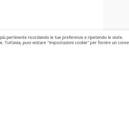
 più pertinente ricordando le tue preferenze e ripetendo le visite.
ie. Tuttavia, puoi visitare "Impostazioni cookie" per fornire un cons
Sede Comunale
Via del Comune, 11
T
06040 Scheggino (PG)
u
Social