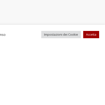
enso
Impostazioni dei Cookie
Accetta
Recapiti e contatti
el. +39 0743 613232
Fax +39 0743 619084
fficioturismo@comune.scheggino.pg.it