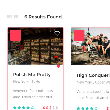
Holiday
Hot Spot
iMac
6
Results Found
Live Music
Makeup
Manicure
Multimedia
Museums
Music
Office
Outsourcing
Paintings
Performer
Pub
Resort
Skincare
Sneakers
Sports
Studio
Stylish
Test
Urban
Vacation
Vegan
Polish Me Pretty
High Conquer
New York
SoHo
New York
Upper We
Venenatis fauci nulla quis
Venenatis fauci nulla
ante. Etiam sit amet orci
ante. Etiam sit amet 