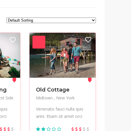
Jackets
Jeans
Modern
Mountaineering
Nail care
Nightlife
Party
Pedicure
Salon
Sculptures
Startup
Streetwear
Tours
Trekking
Vegetables
Workplace
ing
Old Cottage
st Side
Midtown
New York
 quis
Venenatis fauci nulla quis
orci
ante. Etiam sit amet orci