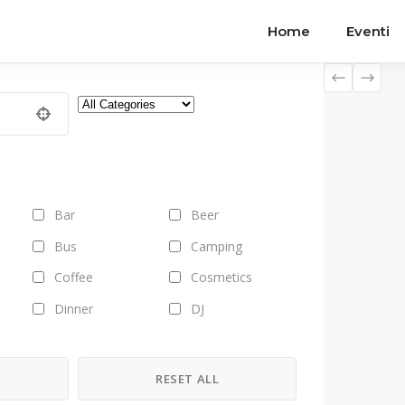
Home
Eventi
Bar
Beer
Bus
Camping
Coffee
Cosmetics
Dinner
DJ
Field trips
Fitness
Fruits
Gallery
H
RESET ALL
Health
Healthy