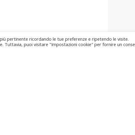
 più pertinente ricordando le tue preferenze e ripetendo le visite.
ie. Tuttavia, puoi visitare "Impostazioni cookie" per fornire un cons
Sede Comunale
Via del Comune, 11
T
06040 Scheggino (PG)
u
Social