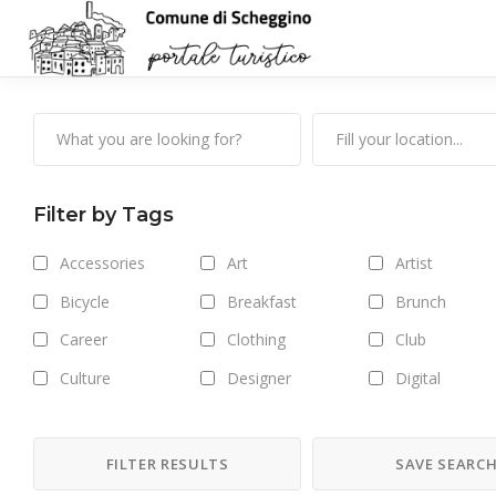
Filter by Tags
Accessories
Art
Artist
Bicycle
Breakfast
Brunch
Career
Clothing
Club
Culture
Designer
Digital
Drinks
Exhibitions
Fashion
Food
Forest
Freelance
FILTER RESULTS
SAVE SEARC
Getaway
Gym
Hair care