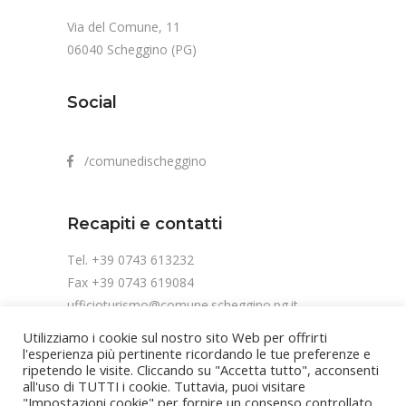
Via del Comune, 11
06040 Scheggino (PG)
Social
/comunedischeggino
Recapiti e contatti
Tel. +39 0743 613232
Fax +39 0743 619084
ufficioturismo@comune.scheggino.pg.it
Utilizziamo i cookie sul nostro sito Web per offrirti
l'esperienza più pertinente ricordando le tue preferenze e
ripetendo le visite. Cliccando su "Accetta tutto", acconsenti
all'uso di TUTTI i cookie. Tuttavia, puoi visitare
"Impostazioni cookie" per fornire un consenso controllato.