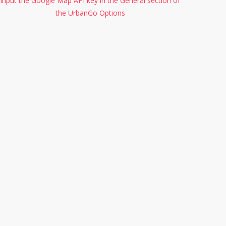
input the Google Map API key in the General section of
the UrbanGo Options