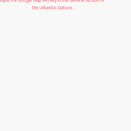
input the Google Map API key in the General section of
the UrbanGo Options