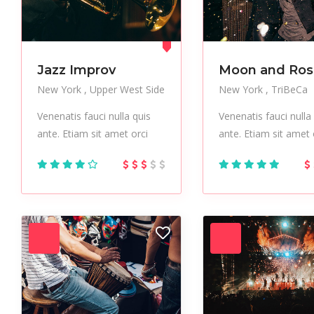
Jazz Improv
Moon and Ros
New York
Upper West Side
New York
TriBeCa
Venenatis fauci nulla quis
Venenatis fauci nulla
ante. Etiam sit amet orci
ante. Etiam sit amet 