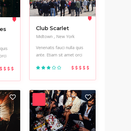
Club Scarlet
es
Midtown
New York
Venenatis fauci nulla quis
 quis
ante. Etiam sit amet orci
orci