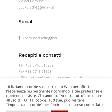
Via del Comune, 11
06040 Scheggino (PG)
Social
/comunedischeggino
Recapiti e contatti
Tel. +39 0743 613232
Fax +39 0743 619084
ufficioturismo@comune.scheggino.pg.it
Utilizziamo i cookie sul nostro sito Web per offrirti
l'esperienza più pertinente ricordando le tue preferenze e
ripetendo le visite. Cliccando su "Accetta tutto", acconsenti
all'uso di TUTTI i cookie. Tuttavia, puoi visitare
"Impostazioni cookie" per fornire un consenso controllato.
Copyright Comune di Scheggino | Cod. fis.