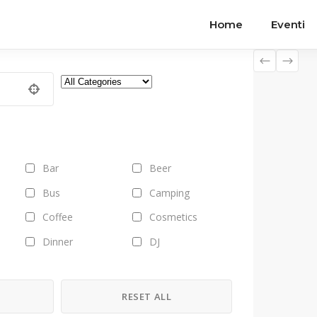
Home
Eventi
Bar
Beer
Bus
Camping
Coffee
Cosmetics
Dinner
DJ
Field trips
Fitness
Fruits
Gallery
H
RESET ALL
Health
Healthy