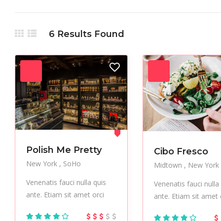
Holiday
Hot Spot
iMac
6
Results Found
Live Music
Makeup
Manicure
Multimedia
Museums
Music
Office
Outsourcing
Paintings
Performer
Pub
Resort
Skincare
Sneakers
Sports
Studio
Stylish
Test
Urban
Vacation
Vegan
Polish Me Pretty
Cibo Fresco
New York
SoHo
Midtown
New York
Venenatis fauci nulla quis
Venenatis fauci nulla
ante. Etiam sit amet orci
ante. Etiam sit amet 