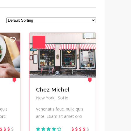
Jackets
Jeans
Modern
Mountaineering
Nail care
Nightlife
Party
Pedicure
Salon
Sculptures
Startup
Streetwear
Tours
Trekking
Vegetables
Workplace
Chez Michel
New York
SoHo
 quis
Venenatis fauci nulla quis
orci
ante. Etiam sit amet orci