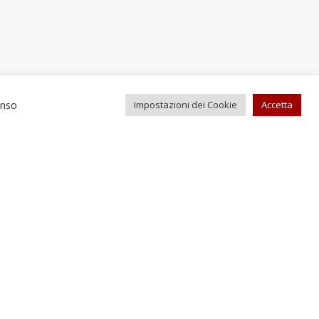
enso
Impostazioni dei Cookie
Accetta
Recapiti e contatti
el. +39 0743 613232
Fax +39 0743 619084
fficioturismo@comune.scheggino.pg.it