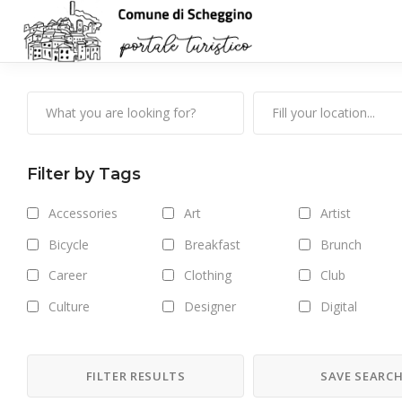
Filter by Tags
Accessories
Art
Artist
Bicycle
Breakfast
Brunch
Career
Clothing
Club
Culture
Designer
Digital
Drinks
Exhibitions
Fashion
Food
Forest
Freelance
FILTER RESULTS
SAVE SEARC
Getaway
Gym
Hair care