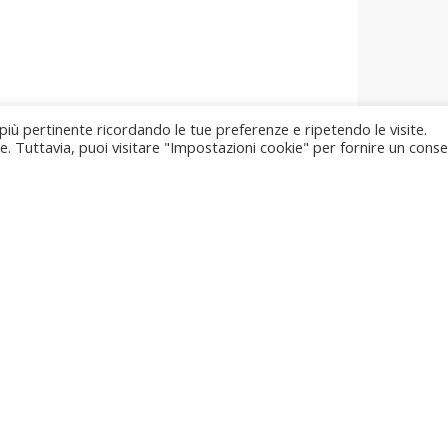
 più pertinente ricordando le tue preferenze e ripetendo le visite.
ie. Tuttavia, puoi visitare "Impostazioni cookie" per fornire un cons
Sede Comunale
Via del Comune, 11
T
06040 Scheggino (PG)
u
Social