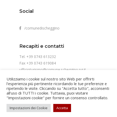
Social
/comunedischeggino
Recapiti e contatti
Tel. +39 0743 613232
Fax +39 0743 619084
ufficioturismo@comune.scheggino.pg.it
Utilizziamo i cookie sul nostro sito Web per offrirti
l'esperienza più pertinente ricordando le tue preferenze e
ripetendo le visite. Cliccando su "Accetta tutto", acconsenti
all'uso di TUTTI i cookie. Tuttavia, puoi visitare
"Impostazioni cookie" per fornire un consenso controllato.
Copyright Comune di Scheggino | Cod. fis.
Impostazioni dei Cookie
Accetta
84002810541 | P.IVA 00452280548